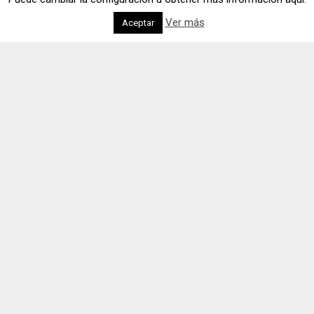
Ver más
Aceptar
Formamos parte de tu
proyecto
BBM
es un despacho de
Economistas
y
Abogados
con más de 15 años de experiencia
.
Aquí
hallará un
asesoramiento profesional para todas las exigencias
que su negocio o empresa pueda demandar así como el
más amplio rango de soluciones a todas las
consultas
contables, fiscales, laborales, jurídicas
que se le
puedan plantear.
Nos avalan los sólidos conocimientos de nuestros